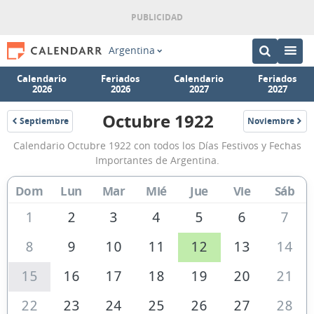
Argentina
Calendario
Feriados
Calendario
Feriados
2026
2026
2027
2027
Octubre 1922
Septiembre
Noviembre
1922
1922
Calendario
Calendario Octubre 1922 con todos los Días Festivos y Fechas
Octubre
Importantes de Argentina.
1922
Dom
Lun
Mar
Mié
Jue
Vie
Sáb
de
Argentina
1
2
3
4
5
6
7
8
9
10
11
12
13
14
15
16
17
18
19
20
21
22
23
24
25
26
27
28