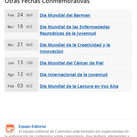
Otras Fechas Conmemorativas
24
Día Mundial del Barman
Feb
MAR
18
Día Mundial de las Enfermedades
Mar
MIÉ
Reumáticas de la Juventud
21
Día Mundial de la Creatividad y la
Abr
MAR
Innovación
13
Día Mundial del Cáncer de Piel
Jun
SÁB
12
Día Internacional de la Juventud
Ago
MIÉ
03
Día Mundial de la Lectura en Voz Alta
Feb
MIÉ
Equipo Editorial
El equipo editorial de Calendarr está formado por especialistas en
la elaboración de contenidos sobre calendarios, días festivos, efemérides y