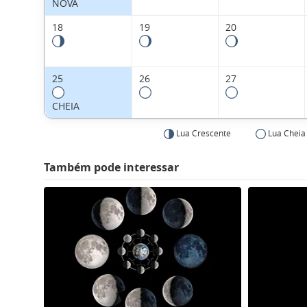
NOVA
18
19
20
25
26
27
CHEIA
Lua Crescente
Lua Cheia
Também pode interessar