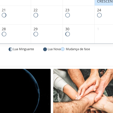
CRESCEN
21
22
23
24
28
29
30
1
Lua Minguante
Lua Nova
Mudança de fase