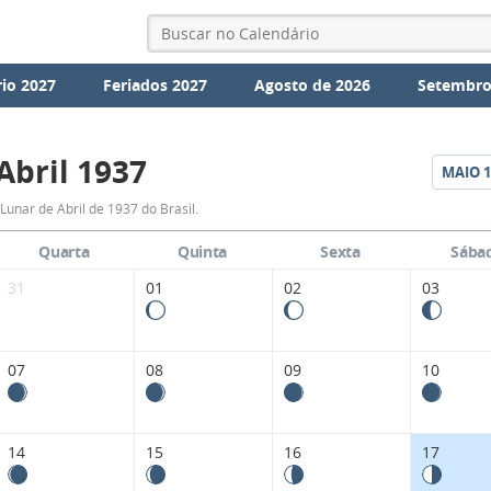
io 2027
Feriados 2027
Agosto de 2026
Setembro
Abril 1937
MAIO
1
Fases
Lunar de Abril de 1937 do Brasil.
da
Quarta
Quinta
Sexta
Sába
Lua
31
01
02
03
de
Abril
07
08
09
10
1937
14
15
16
17