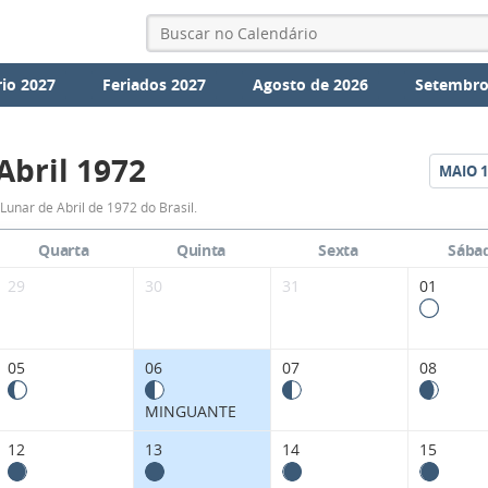
io 2027
Feriados 2027
Agosto de 2026
Setembro
Abril 1972
MAIO
1
Fases
Lunar de Abril de 1972 do Brasil.
da
Quarta
Quinta
Sexta
Sába
Lua
29
30
31
01
de
Abril
05
06
07
08
1972
MINGUANTE
12
13
14
15