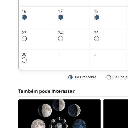
16
17
18
23
24
25
30
1
2
Lua Crescente
Lua Cheia
Também pode interessar