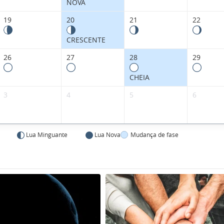
NOVA
19
20
21
22
CRESCENTE
26
27
28
29
CHEIA
3
4
5
6
Lua Minguante
Lua Nova
Mudança de fase