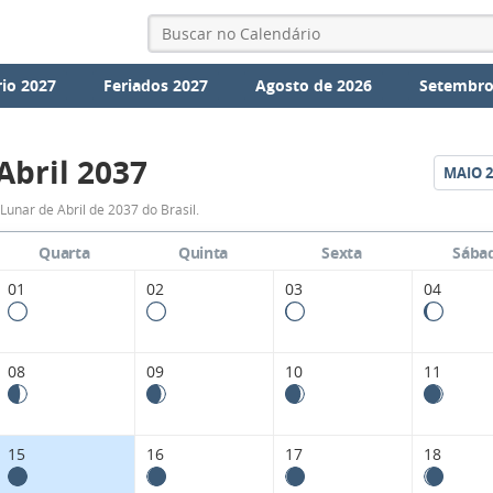
io 2027
Feriados 2027
Agosto de 2026
Setembro
Abril 2037
MAIO
2
Fases
Lunar de Abril de 2037 do Brasil.
da
Quarta
Quinta
Sexta
Sába
Lua
01
02
03
04
de
Abril
08
09
10
11
2037
15
16
17
18