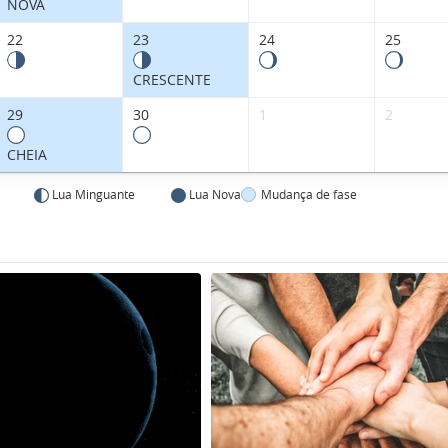
NOVA
22
23
24
25
CRESCENTE
29
30
1
2
CHEIA
Lua Minguante
Lua Nova
Mudança de fase