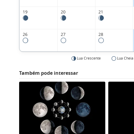
19
20
21
26
27
28
Lua Crescente
Lua Cheia
Também pode interessar