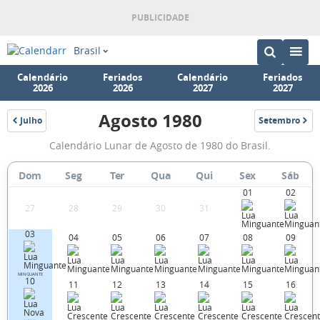
Brasil
Calendário
Feriados
Calendário
Feriados
2026
2026
2027
2027
Agosto 1980
Julho
Setembro
1980
1980
Fases
Calendário Lunar de Agosto de 1980 do Brasil.
da
Lua
Dom
Seg
Ter
Qua
Qui
Sex
Sáb
01
02
de
27
28
29
30
31
Agosto
03
1980
04
05
06
07
08
09
MINGUANTE
10
11
12
13
14
15
16