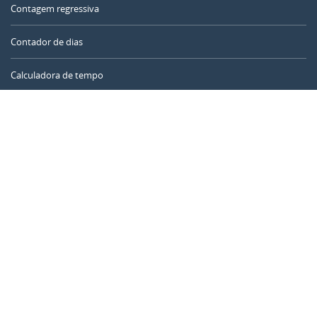
Contagem regressiva
Contador de dias
Calculadora de tempo
Dia do ano
Calculadora de idade
Temporizador online
CALENDARR.COM
Sobre nós
Privacidade
Contato