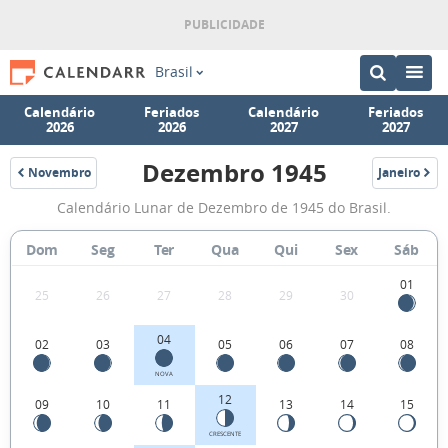
Brasil
Calendário
Feriados
Calendário
Feriados
2026
2026
2027
2027
Dezembro 1945
Novembro
Janeiro
1945
1946
Fases
Calendário Lunar de Dezembro de 1945 do Brasil.
da
Lua
Dom
Seg
Ter
Qua
Qui
Sex
Sáb
de
01
25
26
27
28
29
30
Dezembro
1945
04
02
03
05
06
07
08
NOVA
12
09
10
11
13
14
15
CRESCENTE