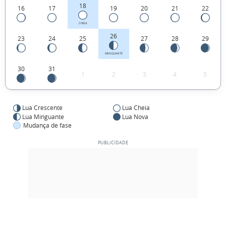
18
16
17
19
20
21
22
CHEIA
26
23
24
25
27
28
29
MINGUANTE
30
31
1
2
3
4
5
Lua Crescente
Lua Cheia
Lua Minguante
Lua Nova
Mudança de fase