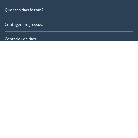
Quantos dias faltam?
Contagem regressiva
Contador de dias
Calculadora de tempo
Dia do ano
Calculadora de idade
Temporizador online
CALENDARR.COM
Sobre nós