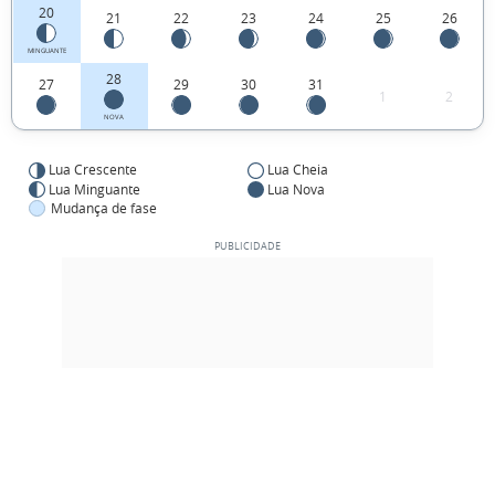
20
21
22
23
24
25
26
MINGUANTE
28
27
29
30
31
1
2
NOVA
Lua Crescente
Lua Cheia
Lua Minguante
Lua Nova
Mudança de fase