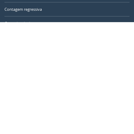
Contagem regressiva
Contador de dias
Calculadora de tempo
Dia do ano
Calculadora de idade
Temporizador online
CALENDARR.COM
Sobre nós
Privacidade