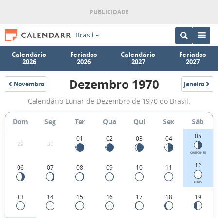
Brasil
Calendário
Feriados
Calendário
Feriados
2026
2026
2027
2027
Dezembro 1970
Novembro
Janeiro
1970
1971
Fases
Calendário Lunar de Dezembro de 1970 do Brasil.
da
Lua
Dom
Seg
Ter
Qua
Qui
Sex
Sáb
de
05
01
02
03
04
29
30
Dezembro
CRESCENTE
1970
12
06
07
08
09
10
11
CHEIA
13
14
15
16
17
18
19