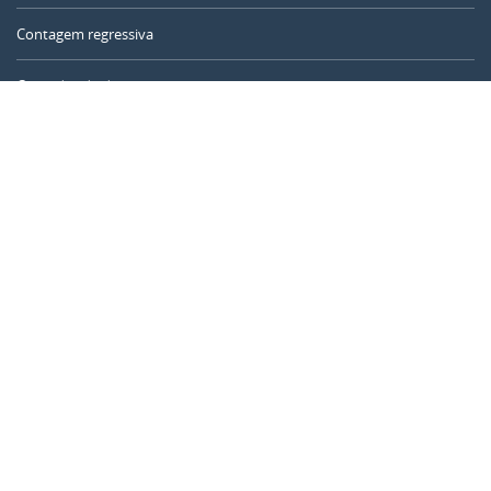
Contagem regressiva
Contador de dias
Calculadora de tempo
Dia do ano
Calculadora de idade
Temporizador online
CALENDARR.COM
Sobre nós
Privacidade