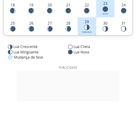
23
18
19
20
21
22
24
NOVA
29
25
26
27
28
30
31
CRESCENTE
Lua Crescente
Lua Cheia
Lua Minguante
Lua Nova
Mudança de fase