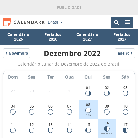
Brasil
Calendário
Feriados
Calendário
Feriados
2026
2026
2027
2027
Dezembro 2022
Novembro
Janeiro
2022
2023
Fases
Calendário Lunar de Dezembro de 2022 do Brasil.
da
Lua
Dom
Seg
Ter
Qua
Qui
Sex
Sáb
de
01
02
03
27
28
29
30
Dezembro
2022
08
04
05
06
07
09
10
CHEIA
16
11
12
13
14
15
17
MINGUANTE