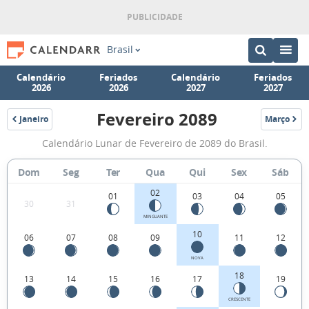
Brasil
Calendário
Feriados
Calendário
Feriados
2026
2026
2027
2027
Fevereiro 2089
Janeiro
Março
2089
2089
Fases
Calendário Lunar de Fevereiro de 2089 do Brasil.
da
Lua
Dom
Seg
Ter
Qua
Qui
Sex
Sáb
de
02
01
03
04
05
30
31
Fevereiro
MINGUANTE
2089
10
06
07
08
09
11
12
NOVA
18
13
14
15
16
17
19
CRESCENTE