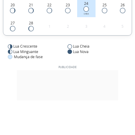
24
20
21
22
23
25
26
CHEIA
27
28
1
2
3
4
5
Lua Crescente
Lua Cheia
Lua Minguante
Lua Nova
Mudança de fase