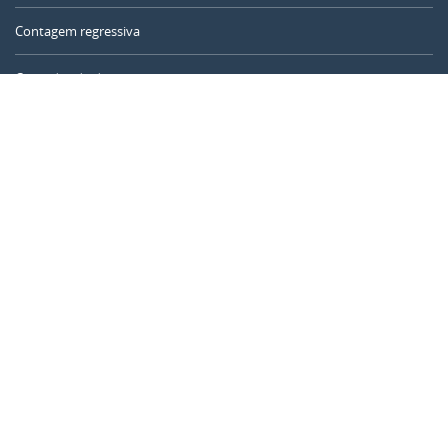
Contagem regressiva
Contador de dias
Calculadora de tempo
Dia do ano
Calculadora de idade
Temporizador online
CALENDARR.COM
Sobre nós
Privacidade