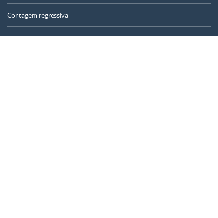
Contagem regressiva
Contador de dias
Calculadora de tempo
Dia do ano
Calculadora de idade
Temporizador online
CALENDARR.COM
Sobre nós
Privacidade