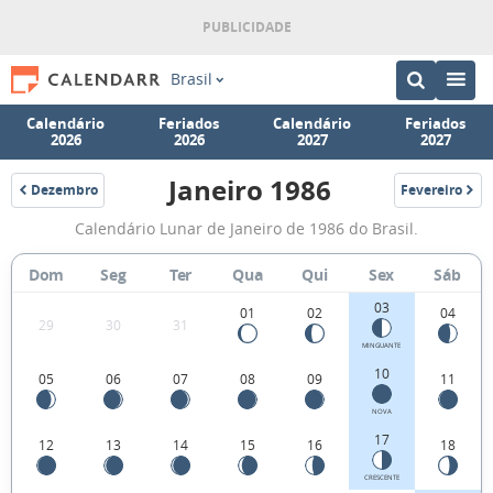
Brasil
Calendário
Feriados
Calendário
Feriados
2026
2026
2027
2027
Janeiro 1986
Dezembro
Fevereiro
1985
1986
Fases
Calendário Lunar de Janeiro de 1986 do Brasil.
da
Lua
Dom
Seg
Ter
Qua
Qui
Sex
Sáb
de
03
01
02
04
29
30
31
Janeiro
MINGUANTE
1986
10
05
06
07
08
09
11
NOVA
17
12
13
14
15
16
18
CRESCENTE