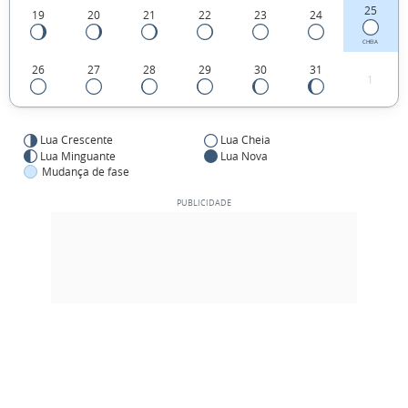
25
19
20
21
22
23
24
CHEIA
26
27
28
29
30
31
1
Lua Crescente
Lua Cheia
Lua Minguante
Lua Nova
Mudança de fase