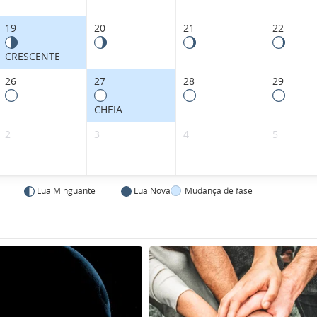
19
20
21
22
CRESCENTE
26
27
28
29
CHEIA
2
3
4
5
Lua Minguante
Lua Nova
Mudança de fase