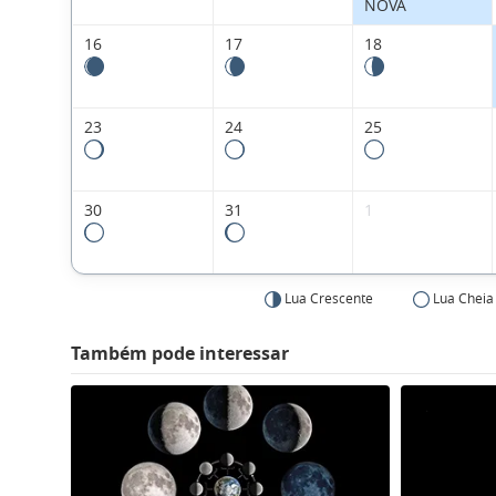
NOVA
16
17
18
23
24
25
30
31
1
Lua Crescente
Lua Cheia
Também pode interessar