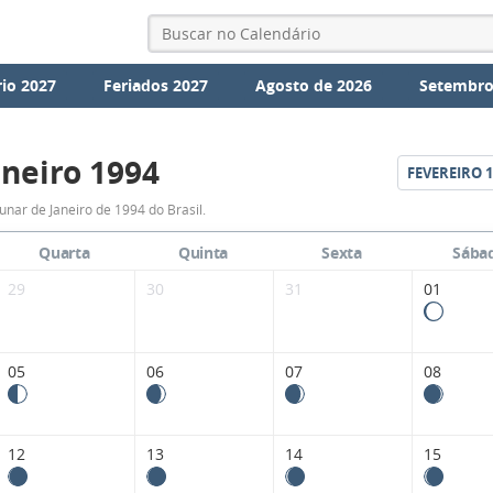
io 2027
Feriados 2027
Agosto de 2026
Setembro
aneiro 1994
FEVEREIRO
1
Fases
unar de Janeiro de 1994 do Brasil.
da
Quarta
Quinta
Sexta
Sába
Lua
29
30
31
01
de
Janeiro
05
06
07
08
1994
12
13
14
15