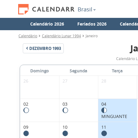
Brasil
Calendário 2026
Feriados 2026
Calendár
Calendário
Calendário Lunar 1994
Janeiro
J
DEZEMBRO
1993
Calendário L
Domingo
Segunda
Terça
26
27
28
02
03
04
MINGUANTE
09
10
11