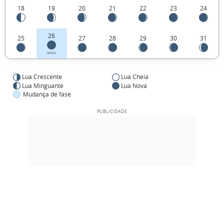
18
19
20
21
22
23
24
26
25
27
28
29
30
31
NOVA
Lua Crescente
Lua Cheia
Lua Minguante
Lua Nova
Mudança de fase