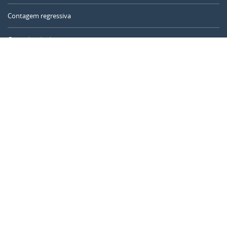
Contagem regressiva
Contador de dias
Calculadora de tempo
Dia do ano
Calculadora de idade
Temporizador online
CALENDARR.COM
Sobre nós
Privacidade