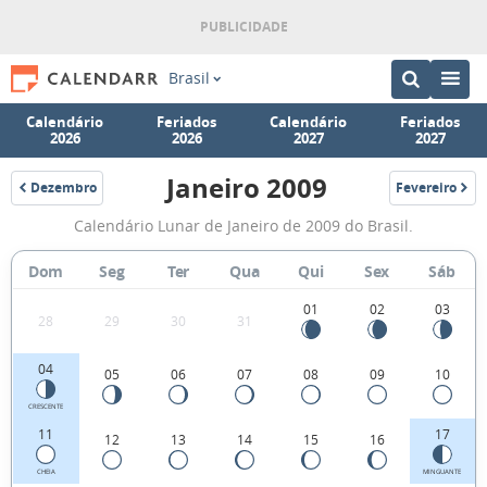
Brasil
Calendário
Feriados
Calendário
Feriados
2026
2026
2027
2027
Janeiro 2009
Dezembro
Fevereiro
2008
2009
Fases
Calendário Lunar de Janeiro de 2009 do Brasil.
da
Lua
Dom
Seg
Ter
Qua
Qui
Sex
Sáb
de
01
02
03
28
29
30
31
Janeiro
2009
04
05
06
07
08
09
10
CRESCENTE
11
17
12
13
14
15
16
CHEIA
MINGUANTE