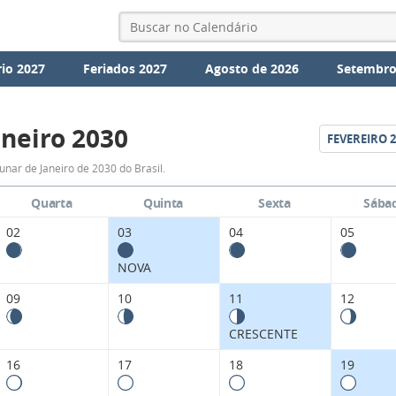
io 2027
Feriados 2027
Agosto de 2026
Setembro
aneiro 2030
FEVEREIRO
2
Fases
unar de Janeiro de 2030 do Brasil.
da
Quarta
Quinta
Sexta
Sába
Lua
02
03
04
05
de
NOVA
Janeiro
09
10
11
12
2030
CRESCENTE
16
17
18
19