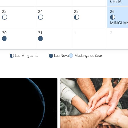
CHEIA
23
24
25
26
MINGUA
30
31
1
2
Lua Minguante
Lua Nova
Mudança de fase