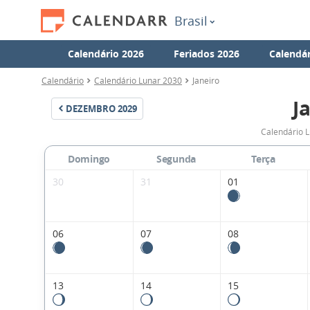
Brasil
Calendário 2026
Feriados 2026
Calendár
Calendário
Calendário Lunar 2030
Janeiro
J
DEZEMBRO
2029
Calendário L
Domingo
Segunda
Terça
30
31
01
06
07
08
13
14
15