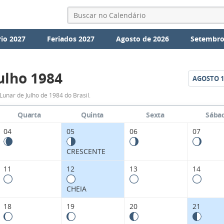
io 2027
Feriados 2027
Agosto de 2026
Setembro
ulho 1984
AGOSTO
1
Fases
Lunar de Julho de 1984 do Brasil.
da
Quarta
Quinta
Sexta
Sába
Lua
04
05
06
07
de
CRESCENTE
Julho
11
12
13
14
1984
CHEIA
18
19
20
21