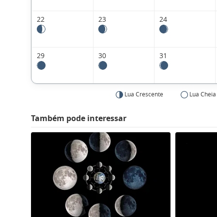
22
23
24
29
30
31
Lua Crescente
Lua Cheia
Também pode interessar