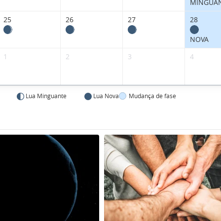
MINGUA
25
26
27
28
NOVA
1
2
3
4
Lua Minguante
Lua Nova
Mudança de fase