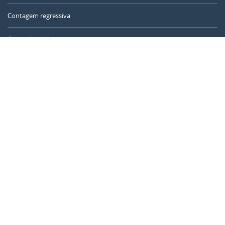
Contagem regressiva
Contador de dias
Calculadora de tempo
Dia do ano
Calculadora de idade
Temporizador online
CALENDARR.COM
Sobre nós
Privacidade