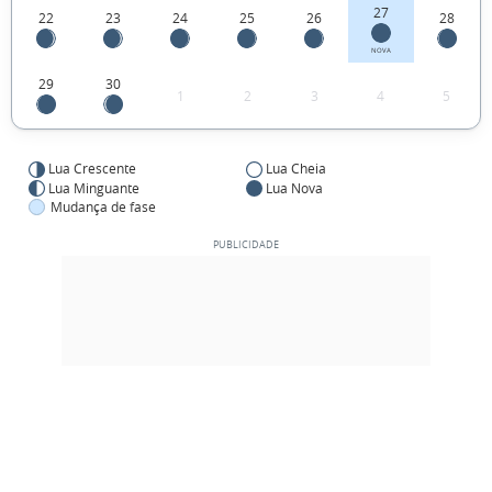
27
22
23
24
25
26
28
NOVA
29
30
1
2
3
4
5
Lua Crescente
Lua Cheia
Lua Minguante
Lua Nova
Mudança de fase