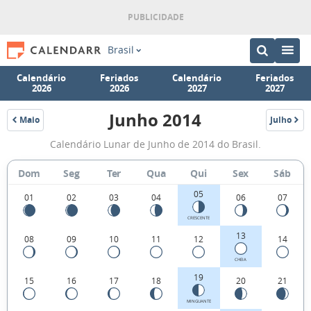
Brasil
Calendário
Feriados
Calendário
Feriados
2026
2026
2027
2027
Junho 2014
Maio
Julho
2014
2014
Fases
Calendário Lunar de Junho de 2014 do Brasil.
da
Lua
Dom
Seg
Ter
Qua
Qui
Sex
Sáb
de
05
01
02
03
04
06
07
Junho
CRESCENTE
2014
13
08
09
10
11
12
14
CHEIA
19
15
16
17
18
20
21
MINGUANTE