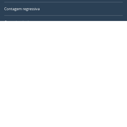
Contagem regressiva
Contador de dias
Calculadora de tempo
Dia do ano
Calculadora de idade
Temporizador online
CALENDARR.COM
Sobre nós
Privacidade