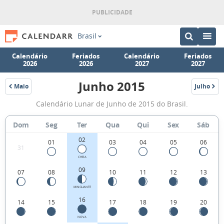
Brasil
Calendário
Feriados
Calendário
Feriados
2026
2026
2027
2027
Junho 2015
Maio
Julho
2015
2015
Fases
Calendário Lunar de Junho de 2015 do Brasil.
da
Lua
Dom
Seg
Ter
Qua
Qui
Sex
Sáb
de
02
01
03
04
05
06
31
Junho
CHEIA
2015
09
07
08
10
11
12
13
MINGUANTE
16
14
15
17
18
19
20
NOVA