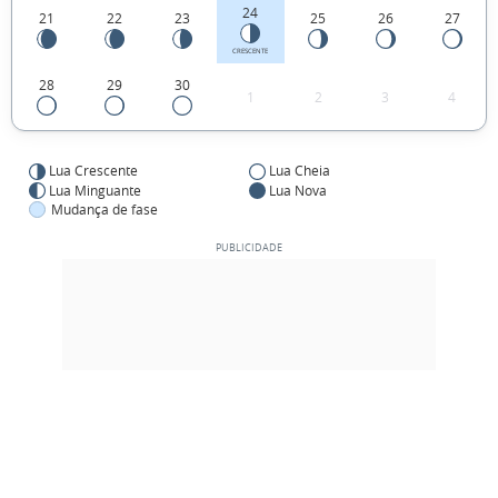
24
21
22
23
25
26
27
CRESCENTE
28
29
30
1
2
3
4
Lua Crescente
Lua Cheia
Lua Minguante
Lua Nova
Mudança de fase