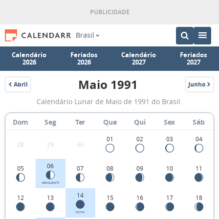
Brasil
Calendário
Feriados
Calendário
Feriados
2026
2026
2027
2027
Maio 1991
Abril
Junho
1991
1991
Fases
Calendário Lunar de Maio de 1991 do Brasil.
da
Lua
Dom
Seg
Ter
Qua
Qui
Sex
Sáb
de
01
02
03
04
28
29
30
Maio
1991
06
05
07
08
09
10
11
MINGUANTE
14
12
13
15
16
17
18
NOVA