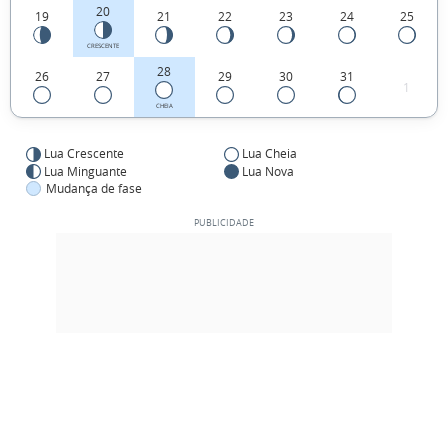
20
19
21
22
23
24
25
CRESCENTE
28
26
27
29
30
31
1
CHEIA
Lua Crescente
Lua Cheia
Lua Minguante
Lua Nova
Mudança de fase