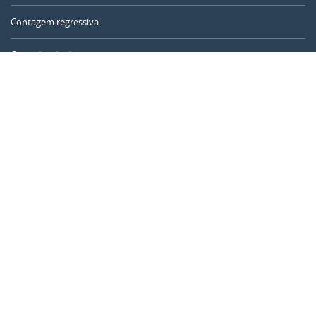
Contagem regressiva
Contador de dias
Calculadora de tempo
Dia do ano
Calculadora de idade
Temporizador online
CALENDARR.COM
Sobre nós
Privacidade