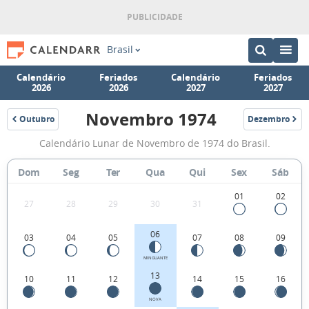
Brasil
Calendário
Feriados
Calendário
Feriados
2026
2026
2027
2027
Novembro 1974
Outubro
Dezembro
1974
1974
Fases
Calendário Lunar de Novembro de 1974 do Brasil.
da
Lua
Dom
Seg
Ter
Qua
Qui
Sex
Sáb
de
01
02
27
28
29
30
31
Novembro
1974
06
03
04
05
07
08
09
MINGUANTE
13
10
11
12
14
15
16
NOVA