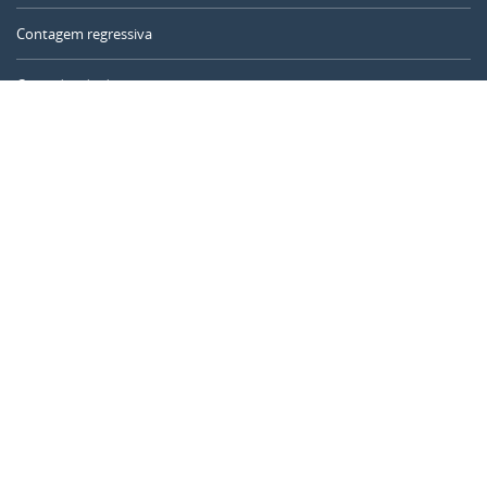
Contagem regressiva
Contador de dias
Calculadora de tempo
Dia do ano
Calculadora de idade
Temporizador online
CALENDARR.COM
Sobre nós
Privacidade