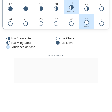
21
17
18
19
20
22
23
CRESCENTE
29
24
25
26
27
28
30
CHEIA
Lua Crescente
Lua Cheia
Lua Minguante
Lua Nova
Mudança de fase