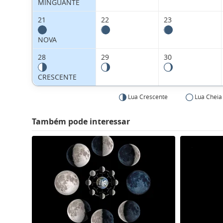
MINGUANTE
21
22
23
NOVA
28
29
30
CRESCENTE
Lua Crescente
Lua Cheia
Também pode interessar