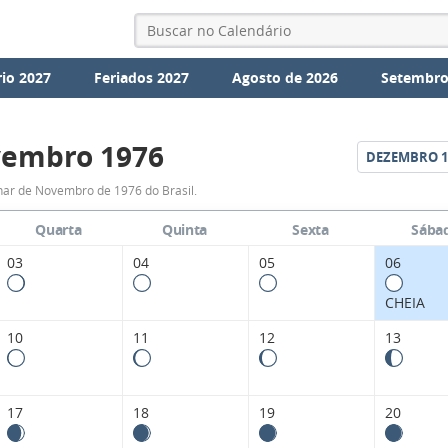
io 2027
Feriados 2027
Agosto de 2026
Setembro
embro 1976
DEZEMBRO
1
Fases
nar de Novembro de 1976 do Brasil.
da
Quarta
Quinta
Sexta
Sába
Lua
03
04
05
06
de
CHEIA
Novembro
10
11
12
13
1976
17
18
19
20