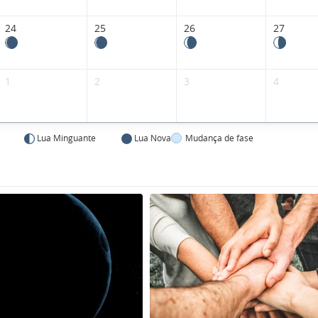
24
25
26
27
1
2
3
4
Lua Minguante
Lua Nova
Mudança de fase