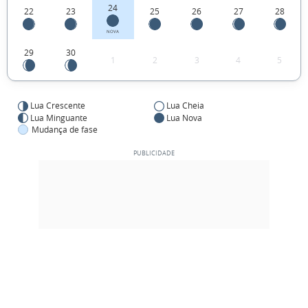
24
22
23
25
26
27
28
NOVA
29
30
1
2
3
4
5
Lua Crescente
Lua Cheia
Lua Minguante
Lua Nova
Mudança de fase