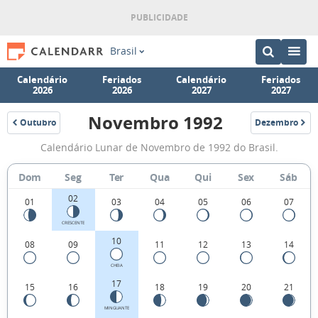
Brasil
Calendário
Feriados
Calendário
Feriados
2026
2026
2027
2027
Novembro 1992
Outubro
Dezembro
1992
1992
Fases
Calendário Lunar de Novembro de 1992 do Brasil.
da
Lua
Dom
Seg
Ter
Qua
Qui
Sex
Sáb
de
02
01
03
04
05
06
07
Novembro
CRESCENTE
1992
10
08
09
11
12
13
14
CHEIA
17
15
16
18
19
20
21
MINGUANTE