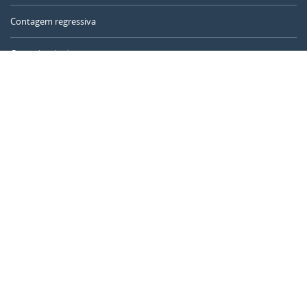
Contagem regressiva
Contador de dias
Calculadora de tempo
Dia do ano
Calculadora de idade
Temporizador online
CALENDARR.COM
Sobre nós
Privacidade