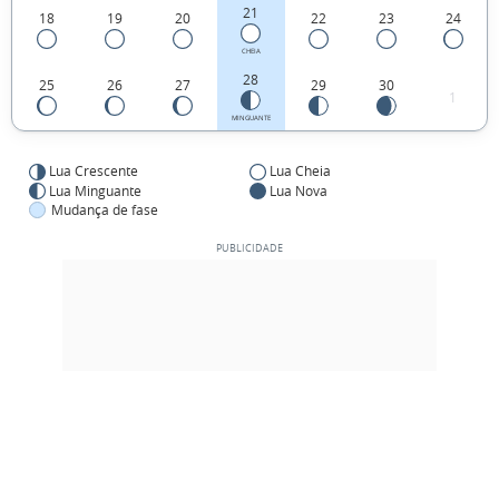
21
18
19
20
22
23
24
CHEIA
28
25
26
27
29
30
1
MINGUANTE
Lua Crescente
Lua Cheia
Lua Minguante
Lua Nova
Mudança de fase