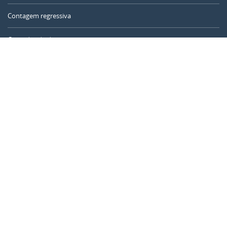
Contagem regressiva
Contador de dias
Calculadora de tempo
Dia do ano
Calculadora de idade
Temporizador online
CALENDARR.COM
Sobre nós
Privacidade