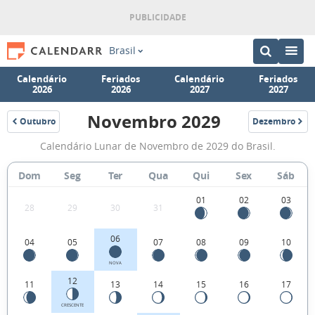
Brasil
Calendário
Feriados
Calendário
Feriados
2026
2026
2027
2027
Novembro 2029
Outubro
Dezembro
2029
2029
Fases
Calendário Lunar de Novembro de 2029 do Brasil.
da
Lua
Dom
Seg
Ter
Qua
Qui
Sex
Sáb
de
01
02
03
28
29
30
31
Novembro
2029
06
04
05
07
08
09
10
NOVA
12
11
13
14
15
16
17
CRESCENTE