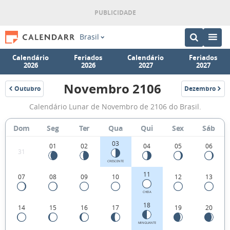
Brasil
Calendário
Feriados
Calendário
Feriados
2026
2026
2027
2027
Novembro 2106
Outubro
Dezembro
2106
2106
Fases
Calendário Lunar de Novembro de 2106 do Brasil.
da
Lua
Dom
Seg
Ter
Qua
Qui
Sex
Sáb
de
03
01
02
04
05
06
31
Novembro
CRESCENTE
2106
11
07
08
09
10
12
13
CHEIA
18
14
15
16
17
19
20
MINGUANTE