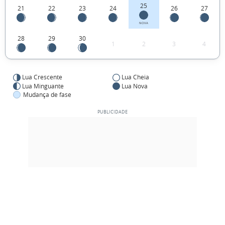
25
21
22
23
24
26
27
NOVA
28
29
30
1
2
3
4
Lua Crescente
Lua Cheia
Lua Minguante
Lua Nova
Mudança de fase