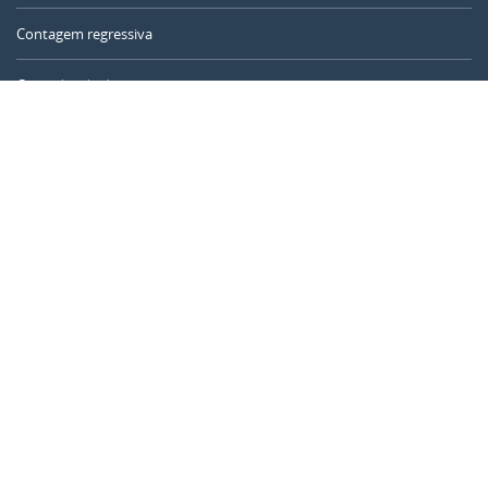
Contagem regressiva
Contador de dias
Calculadora de tempo
Dia do ano
Calculadora de idade
Temporizador online
CALENDARR.COM
Sobre nós
Privacidade