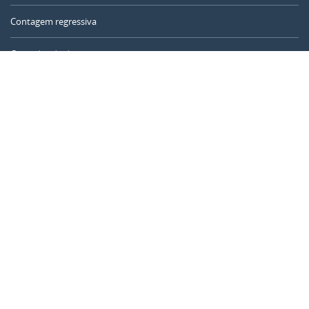
Contagem regressiva
Contador de dias
Calculadora de tempo
Dia do ano
Calculadora de idade
Temporizador online
CALENDARR.COM
Sobre nós
Privacidade