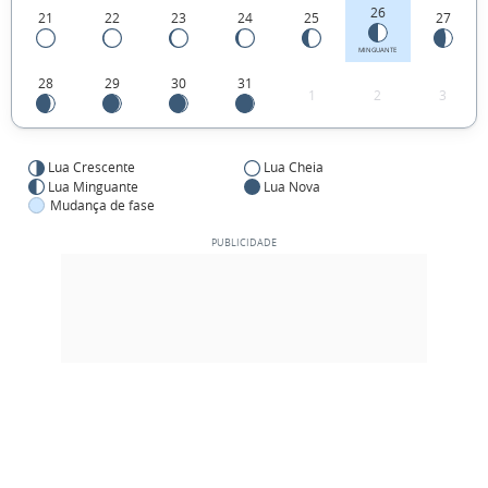
26
21
22
23
24
25
27
MINGUANTE
28
29
30
31
1
2
3
Lua Crescente
Lua Cheia
Lua Minguante
Lua Nova
Mudança de fase