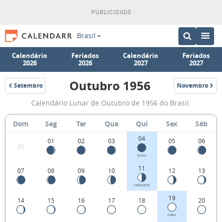
Brasil
Calendário
Feriados
Calendário
Feriados
2026
2026
2027
2027
Outubro 1956
Setembro
Novembro
1956
1956
Fases
Calendário Lunar de Outubro de 1956 do Brasil.
da
Lua
Dom
Seg
Ter
Qua
Qui
Sex
Sáb
de
04
01
02
03
05
06
30
Outubro
NOVA
1956
11
07
08
09
10
12
13
CRESCENTE
19
14
15
16
17
18
20
CHEIA