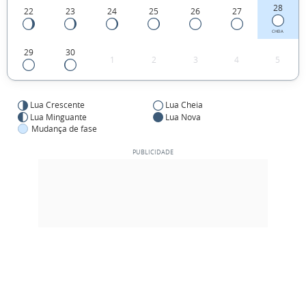
28
22
23
24
25
26
27
CHEIA
29
30
1
2
3
4
5
Lua Crescente
Lua Cheia
Lua Minguante
Lua Nova
Mudança de fase