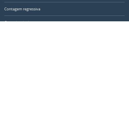
Contagem regressiva
Contador de dias
Calculadora de tempo
Dia do ano
Calculadora de idade
Temporizador online
CALENDARR.COM
Sobre nós
Privacidade