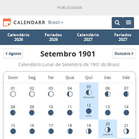
Brasil
Calendário
Feriados
Calendário
Feriados
2026
2026
2027
2027
Setembro 1901
Agosto
Outubro
1901
1901
Fases
Calendário Lunar de Setembro de 1901 do Brasil.
da
Lua
Dom
Seg
Ter
Qua
Qui
Sex
Sáb
de
05
01
02
03
04
06
07
Setembro
MINGUANTE
1901
12
08
09
10
11
13
14
NOVA
20
15
16
17
18
19
21
CRESCENTE