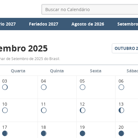
io 2027
Feriados 2027
Agosto de 2026
Setembro
embro 2025
OUTUBRO
2
Fases
nar de Setembro de 2025 do Brasil.
da
Quarta
Quinta
Sexta
Sába
Lua
03
04
05
06
de
Setembro
10
11
12
13
2025
17
18
19
20