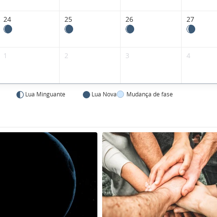
24
25
26
27
1
2
3
4
Lua Minguante
Lua Nova
Mudança de fase