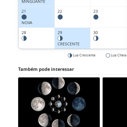
MINGUANTE
21
22
23
NOVA
28
29
30
CRESCENTE
Lua Crescente
Lua Cheia
Também pode interessar