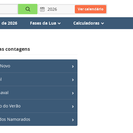
Ver calendário
 de 2026
Fases da Lua
Calculadoras
as contagens
 Novo
l
aval
io do Verão
 dos Namorados