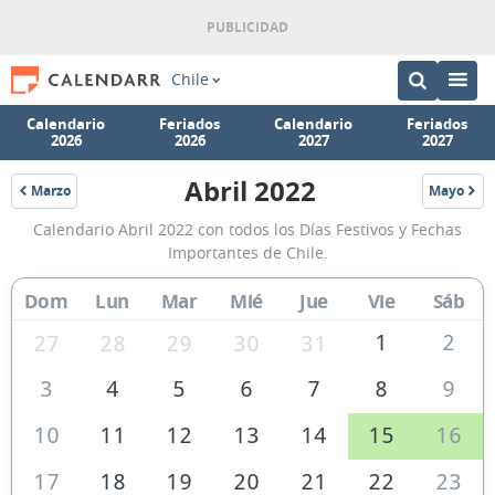
Chile
Calendario
Feriados
Calendario
Feriados
2026
2026
2027
2027
Abril 2022
Marzo
Mayo
2022
2022
Calendario
Calendario Abril 2022 con todos los Días Festivos y Fechas
Abril
Importantes de Chile.
2022
Dom
Lun
Mar
Mié
Jue
Vie
Sáb
de
Chile
1
2
27
28
29
30
31
3
4
5
6
7
8
9
10
11
12
13
14
15
16
17
18
19
20
21
22
23