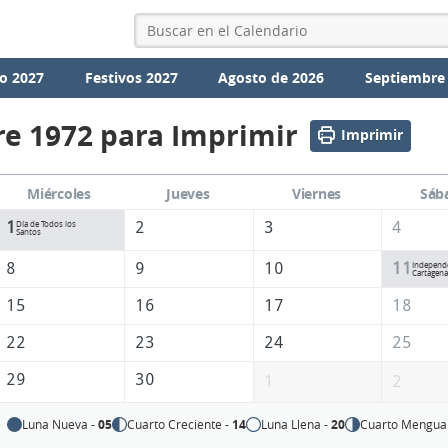
o 2027
Festivos 2027
Agosto de 2026
Septiembre
e 1972 para Imprimir
Imprimir
Miércoles
Jueves
Viernes
Sáb
1
2
3
4
Día de Todos los
Santos
8
9
10
11
Independ
Cartagena
15
16
17
18
22
23
24
25
29
30
1
2
Luna Nueva -
05
Cuarto Creciente -
14
Luna Llena -
20
Cuarto Mengua