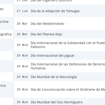
Día del Ingeniero Químico
27 Lun
nes
Día de la Adopción de Tortugas
27 Lun
ctiva
Día del Mediterráneo
28 Mar
ográfica
Día del Planeta Rojo
28 Mar
Día Internacional de la Solidaridad con el Pueb
29 Mié
Palestino
Día Internacional del Jaguar
29 Mié
Día Internacional de las Defensoras de Derech
29 Mié
Humanos
Día Mundial de la Neurología
29 Mié
ntra
Día de Concienciación sobre el Síndrome de M
29 Mié
Día Mundial del Oso Hormiguero
29 Mié