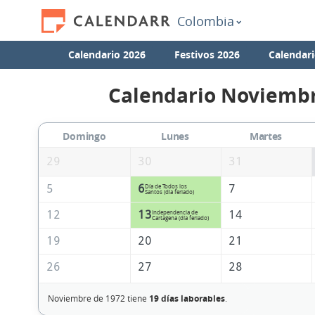
Colombia
Calendario 2026
Festivos 2026
Calendari
Calendario Noviembr
Domingo
Lunes
Martes
29
30
31
5
6
7
Día de Todos los
Santos (día feriado)
12
13
14
Independencia de
Cartagena (día feriado)
19
20
21
26
27
28
Noviembre de 1972 tiene
19 días laborables
.