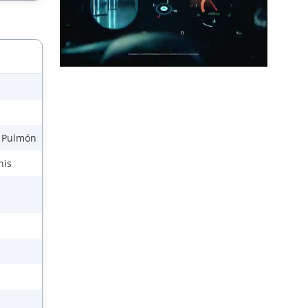
e Pulmón
nis