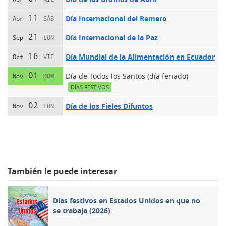
11
Día Internacional del Remero
Abr
SÁB
21
Día Internacional de la Paz
Sep
LUN
16
Día Mundial de la Alimentación en Ecuador
Oct
VIE
01
Día de Todos los Santos (día feriado)
Nov
DOM
DÍAS FESTIVOS
02
Día de los Fieles Difuntos
Nov
LUN
También le puede interesar
Días festivos en Estados Unidos en que no
se trabaja (2026)