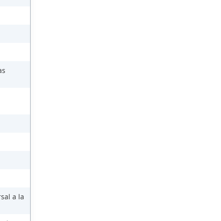
as
sal a la