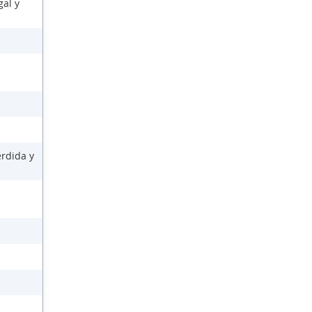
gal y
érdida y