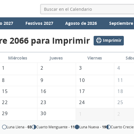
o 2027
Festivos 2027
Agosto de 2026
Septiembre
re 2066 para Imprimir
Imprimir
Miércoles
Jueves
Viernes
Sáb
1
2
3
4
8
9
10
11
15
16
17
18
22
23
24
25
29
30
1
2
Luna Llena -
03
Cuarto Menguante -
11
Luna Nueva -
19
Cuarto Crecie