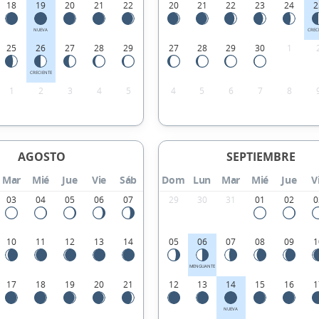
18
19
20
21
22
20
21
22
23
24
2
NUEVA
CREC
25
26
27
28
29
27
28
29
30
1
CRECIENTE
1
2
3
4
5
4
5
6
7
8
AGOSTO
SEPTIEMBRE
Mar
Mié
Jue
Vie
Sáb
Dom
Lun
Mar
Mié
Jue
V
03
04
05
06
07
29
30
31
01
02
0
10
11
12
13
14
05
06
07
08
09
1
MENGUANTE
17
18
19
20
21
12
13
14
15
16
1
NUEVA