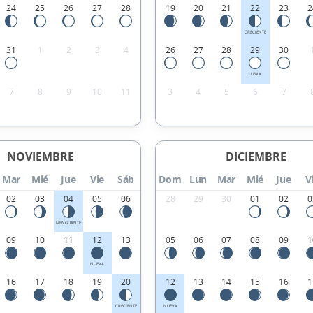
24
25
26
27
28
19
20
21
22
23
2
CRECIENTE
31
1
2
3
4
26
27
28
29
30
LLENA
7
8
9
10
11
3
4
5
6
7
NOVIEMBRE
DICIEMBRE
Mar
Mié
Jue
Vie
Sáb
Dom
Lun
Mar
Mié
Jue
V
02
03
04
05
06
28
29
30
01
02
0
MENGUANTE
09
10
11
12
13
05
06
07
08
09
1
NUEVA
16
17
18
19
20
12
13
14
15
16
1
CRECIENTE
NUEVA