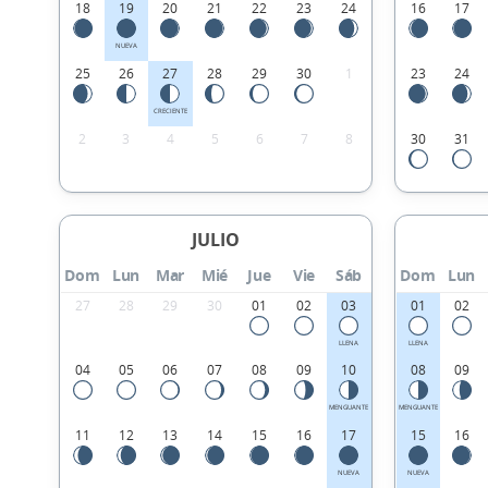
18
19
20
21
22
23
24
16
17
NUEVA
25
26
27
28
29
30
1
23
24
CRECIENTE
2
3
4
5
6
7
8
30
31
JULIO
Dom
Lun
Mar
Mié
Jue
Vie
Sáb
Dom
Lun
27
28
29
30
01
02
03
01
02
LLENA
LLENA
04
05
06
07
08
09
10
08
09
MENGUANTE
MENGUANTE
11
12
13
14
15
16
17
15
16
NUEVA
NUEVA