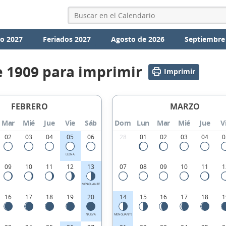
io 2027
Feriados 2027
Agosto de 2026
Septiembre
e 1909 para imprimir
Imprimir
FEBRERO
MARZO
Mar
Mié
Jue
Vie
Sáb
Dom
Lun
Mar
Mié
Jue
V
02
03
04
05
06
28
01
02
03
04
0
LLENA
09
10
11
12
13
07
08
09
10
11
1
MENGUANTE
16
17
18
19
20
14
15
16
17
18
1
NUEVA
MENGUANTE