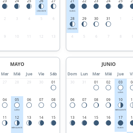
23
24
25
26
27
21
22
23
24
25
2
CRECIENTE
NUEVA
2
3
4
5
6
28
29
30
31
1
CRECIENTE
9
10
11
12
13
4
5
6
7
8
MAYO
JUNIO
Mar
Mié
Jue
Vie
Sáb
Dom
Lun
Mar
Mié
Jue
V
27
28
29
30
01
30
31
01
02
03
0
LLENA
04
05
06
07
08
06
07
08
09
10
1
LLENA
MENGUANTE
11
12
13
14
15
13
14
15
16
17
1
MENGUANTE
NUEVA