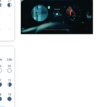
6
27
2
3
9
10
ie
Sáb
4
05
1
12
8
19