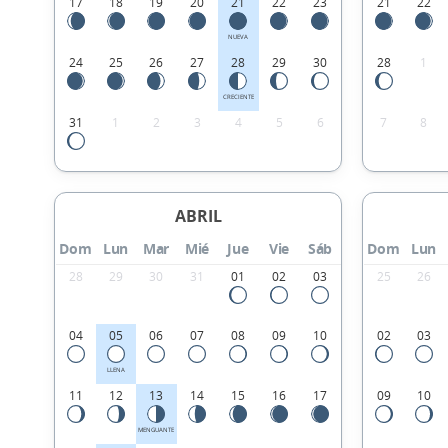
17
18
19
20
21
22
23
21
22
NUEVA
24
25
26
27
28
29
30
28
1
CRECIENTE
31
1
2
3
4
5
6
7
8
ABRIL
Dom
Lun
Mar
Mié
Jue
Vie
Sáb
Dom
Lun
28
29
30
31
01
02
03
25
26
04
05
06
07
08
09
10
02
03
LLENA
11
12
13
14
15
16
17
09
10
MENGUANTE