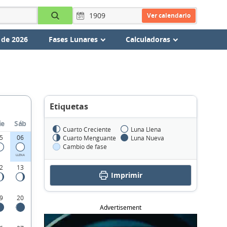
Ver calendario
 de 2026
Fases Lunares
Calculadoras
Etiquetas
ie
Sáb
Cuarto Creciente
Luna Llena
5
06
Cuarto Menguante
Luna Nueva
Cambio de fase
LLENA
2
13
Imprimir
9
20
Advertisement