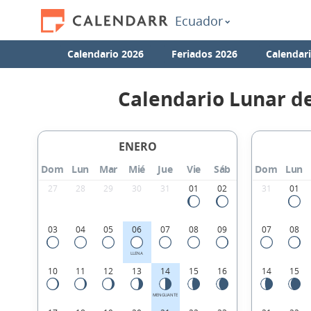
Ecuador
Calendario 2026
Feriados 2026
Calendar
Calendario Lunar d
ENERO
Dom
Lun
Mar
Mié
Jue
Vie
Sáb
Dom
Lun
27
28
29
30
31
01
02
31
01
03
04
05
06
07
08
09
07
08
LLENA
10
11
12
13
14
15
16
14
15
MENGUANTE