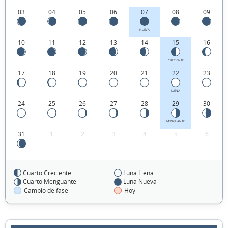
03
04
05
06
07
08
09
NUEVA
10
11
12
13
14
15
16
CRECIENTE
17
18
19
20
21
22
23
LLENA
24
25
26
27
28
29
30
MENGUANTE
31
1
2
3
4
5
6
Cuarto Creciente
Luna Llena
FEBRERO 2027
Cuarto Menguante
Luna Nueva
Cambio de fase
Hoy
Dom
Lun
Mar
Mié
Jue
Vie
Sáb
31
01
02
03
04
05
06