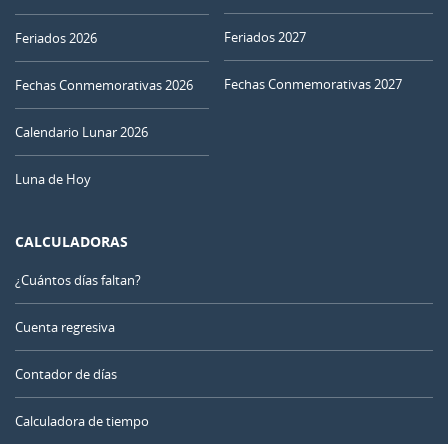
27
28
29
30
01
02
03
Feriados 2027
Feriados 2026
NUEVA
Fechas Conmemorativas 2027
04
05
06
07
08
09
10
Fechas Conmemorativas 2026
CRECIENTE
Calendario Lunar 2026
11
12
13
14
15
16
17
Luna de Hoy
18
19
20
21
22
23
24
CALCULADORAS
LLENA
25
26
27
28
29
30
31
¿Cuántos días faltan?
MENGUANTE
1
2
3
4
5
6
7
Cuenta regresiva
Contador de días
AGOSTO 2027
Calculadora de tiempo