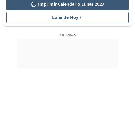
Imprimir Calendario Lunar 2027
NUEVA
07
08
09
10
11
12
13
Luna de Hoy
14
15
16
17
18
19
20
CRECIENTE
LLENA
21
22
23
24
25
26
27
28
1
2
3
4
5
6
MENGUANTE
7
8
9
10
11
12
13
MARZO 2027
Dom
Lun
Mar
Mié
Jue
Vie
Sáb
28
01
02
03
04
05
06