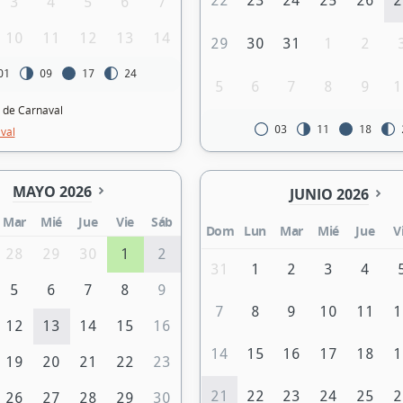
22
23
24
25
26
2
3
4
5
6
7
10
11
12
13
14
29
30
31
1
2
01
09
17
24
5
6
7
8
9
1
 de Carnaval
03
11
18
val
MAYO 2026
JUNIO 2026
Mar
Mié
Jue
Vie
Sáb
Dom
Lun
Mar
Mié
Jue
V
28
29
30
1
2
31
1
2
3
4
5
6
7
8
9
7
8
9
10
11
1
12
13
14
15
16
14
15
16
17
18
1
19
20
21
22
23
21
22
23
24
25
2
26
27
28
29
30