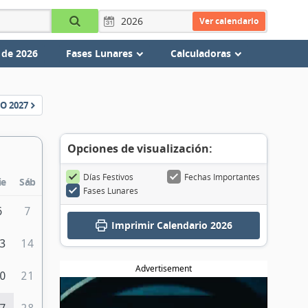
Ver calendario
 de 2026
Fases Lunares
Calculadoras
IO
2027
Opciones de visualización:
Días Festivos
Fechas Importantes
ie
Sáb
Fases Lunares
6
7
Imprimir
Calendario 2026
3
14
Advertisement
0
21