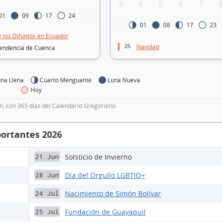
3
4
5
6
7
01
09
17
24
01
08
17
23
e los Difuntos en Ecuador
25
Navidad
endencia de Cuenca
na Llena
Cuarto Menguante
Luna Nueva
Hoy
, con 365 días del Calendario Gregoriano.
portantes 2026
Solsticio de Invierno
21 Jun
Día del Orgullo LGBTIQ+
28 Jun
Nacimiento de Simón Bolívar
24 Jul
Fundación de Guayaquil
25 Jul