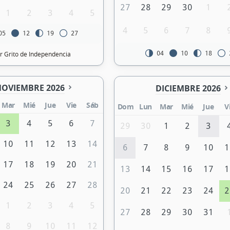
27
28
29
30
1
1
2
3
4
5
4
5
6
7
8
05
12
19
27
04
10
18
r Grito de Independencia
OVIEMBRE 2026
DICIEMBRE 2026
Mar
Mié
Jue
Vie
Sáb
Dom
Lun
Mar
Mié
Jue
V
3
4
5
6
7
29
30
1
2
3
10
11
12
13
14
6
7
8
9
10
1
17
18
19
20
21
13
14
15
16
17
1
24
25
26
27
28
20
21
22
23
24
2
1
2
3
4
5
27
28
29
30
31
8
9
10
11
12