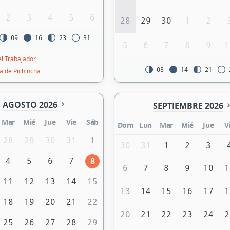
2
3
4
5
6
28
29
30
1
2
09
16
23
31
5
6
7
8
9
1
el Trabajador
08
14
21
la de Pichincha
AGOSTO 2026
SEPTIEMBRE 2026
Mar
Mié
Jue
Vie
Sáb
Dom
Lun
Mar
Mié
Jue
V
28
29
30
31
1
30
31
1
2
3
8
4
5
6
7
6
7
8
9
10
1
11
12
13
14
15
13
14
15
16
17
1
18
19
20
21
22
20
21
22
23
24
2
25
26
27
28
29