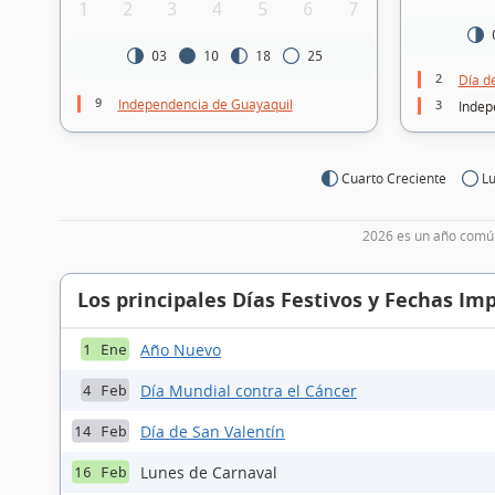
1
2
3
4
5
6
7
03
10
18
25
2
Día d
9
Independencia de Guayaquil
3
Indep
Cuarto Creciente
Lu
2026 es un año común
Los principales Días Festivos y Fechas Im
Año Nuevo
1 Ene
Día Mundial contra el Cáncer
4 Feb
Día de San Valentín
14 Feb
Lunes de Carnaval
16 Feb