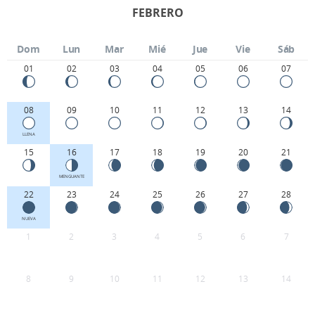
FEBRERO
Dom
Lun
Mar
Mié
Jue
Vie
Sáb
01
02
03
04
05
06
07
08
09
10
11
12
13
14
LLENA
15
16
17
18
19
20
21
MENGUANTE
22
23
24
25
26
27
28
NUEVA
1
2
3
4
5
6
7
8
9
10
11
12
13
14