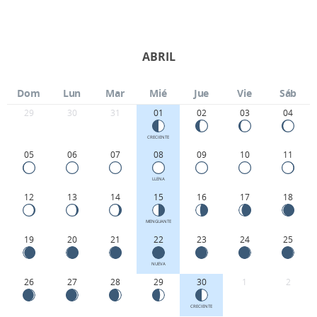
ABRIL
Dom
Lun
Mar
Mié
Jue
Vie
Sáb
29
30
31
01
02
03
04
CRECIENTE
05
06
07
08
09
10
11
LLENA
12
13
14
15
16
17
18
MENGUANTE
19
20
21
22
23
24
25
NUEVA
26
27
28
29
30
1
2
CRECIENTE