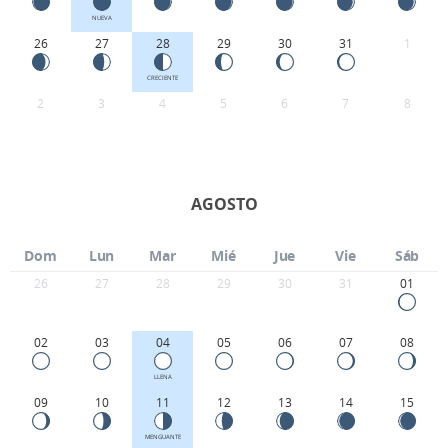
NUEVA
26
27
28
29
30
31
1
CRECIENTE
2
3
4
5
6
7
8
AGOSTO
Dom
Lun
Mar
Mié
Jue
Vie
Sáb
26
27
28
29
30
31
01
02
03
04
05
06
07
08
LLENA
09
10
11
12
13
14
15
MENGUANTE