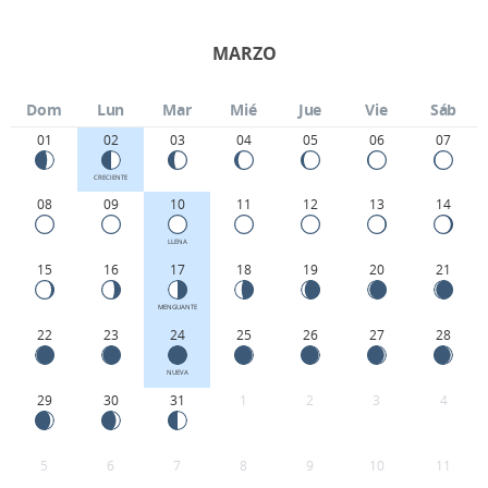
MARZO
Dom
Lun
Mar
Mié
Jue
Vie
Sáb
01
02
03
04
05
06
07
CRECIENTE
08
09
10
11
12
13
14
LLENA
15
16
17
18
19
20
21
MENGUANTE
22
23
24
25
26
27
28
NUEVA
29
30
31
1
2
3
4
5
6
7
8
9
10
11