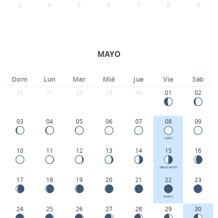
3
4
5
6
7
8
9
MAYO
Dom
Lun
Mar
Mié
Jue
Vie
Sáb
26
27
28
29
30
01
02
03
04
05
06
07
08
09
LLENA
10
11
12
13
14
15
16
MENGUANTE
17
18
19
20
21
22
23
NUEVA
24
25
26
27
28
29
30