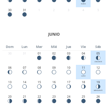
NUEVA
30
31
1
2
3
4
5
JUNIO
Dom
Lun
Mar
Mié
Jue
Vie
Sáb
30
31
01
02
03
04
05
CRECIENTE
06
07
08
09
10
11
12
LLENA
13
14
15
16
17
18
19
MENGUANTE
20
21
22
23
24
25
26