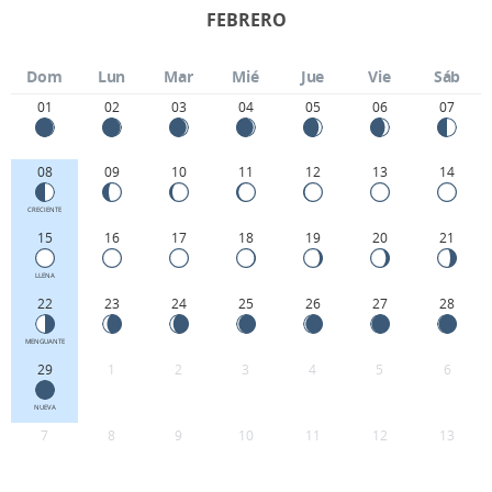
FEBRERO
Dom
Lun
Mar
Mié
Jue
Vie
Sáb
01
02
03
04
05
06
07
08
09
10
11
12
13
14
CRECIENTE
15
16
17
18
19
20
21
LLENA
22
23
24
25
26
27
28
MENGUANTE
29
1
2
3
4
5
6
NUEVA
7
8
9
10
11
12
13