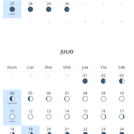
27
28
29
30
1
2
3
NUEVA
4
5
6
7
8
9
10
JULIO
Dom
Lun
Mar
Mié
Jue
Vie
Sáb
27
28
29
30
01
02
03
04
05
06
07
08
09
10
CRECIENTE
11
12
13
14
15
16
17
LLENA
18
19
20
21
22
23
24