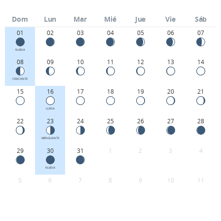
Dom
Lun
Mar
Mié
Jue
Vie
Sáb
01
02
03
04
05
06
07
NUEVA
08
09
10
11
12
13
14
CRECIENTE
15
16
17
18
19
20
21
LLENA
22
23
24
25
26
27
28
MENGUANTE
29
30
31
1
2
3
4
NUEVA
5
6
7
8
9
10
11