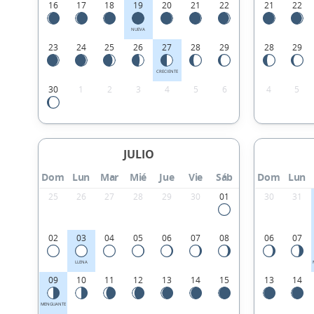
16
17
18
19
20
21
22
21
22
NUEVA
23
24
25
26
27
28
29
28
29
CRECIENTE
30
1
2
3
4
5
6
4
5
JULIO
Dom
Lun
Mar
Mié
Jue
Vie
Sáb
Dom
Lun
25
26
27
28
29
30
01
30
31
02
03
04
05
06
07
08
06
07
LLENA
09
10
11
12
13
14
15
13
14
MENGUANTE