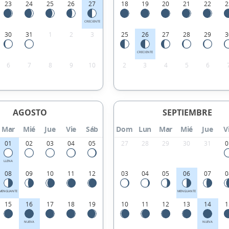
23
24
25
26
27
18
19
20
21
22
2
CRECIENTE
30
31
1
2
3
25
26
27
28
29
3
CRECIENTE
6
7
8
9
10
2
3
4
5
6
AGOSTO
SEPTIEMBRE
Mar
Mié
Jue
Vie
Sáb
Dom
Lun
Mar
Mié
Jue
V
01
02
03
04
05
27
28
29
30
31
0
LLENA
08
09
10
11
12
03
04
05
06
07
0
MENGUANTE
MENGUANTE
15
16
17
18
19
10
11
12
13
14
1
NUEVA
NUEVA