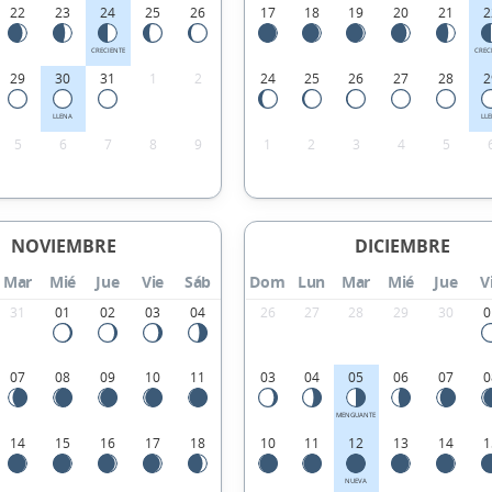
22
23
24
25
26
17
18
19
20
21
2
CRECIENTE
CREC
29
30
31
1
2
24
25
26
27
28
2
LLENA
LL
5
6
7
8
9
1
2
3
4
5
NOVIEMBRE
DICIEMBRE
Mar
Mié
Jue
Vie
Sáb
Dom
Lun
Mar
Mié
Jue
V
31
01
02
03
04
26
27
28
29
30
0
07
08
09
10
11
03
04
05
06
07
0
MENGUANTE
14
15
16
17
18
10
11
12
13
14
1
NUEVA