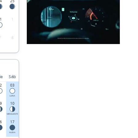
4
25
1
1
7
8
ie
Sáb
2
03
LLENA
9
10
MENGUANTE
6
17
NUEVA