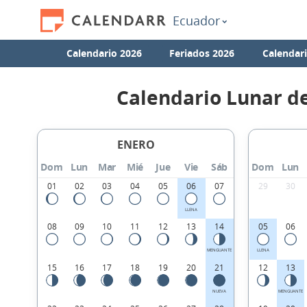
Ecuador
Calendario 2026
Feriados 2026
Calendar
Calendario Lunar d
ENERO
Dom
Lun
Mar
Mié
Jue
Vie
Sáb
Dom
Lun
01
02
03
04
05
06
07
29
30
LLENA
08
09
10
11
12
13
14
05
06
MENGUANTE
LLENA
15
16
17
18
19
20
21
12
13
NUEVA
MENGUANTE