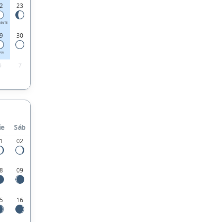
2
23
IENTE
9
30
ENA
6
7
ie
Sáb
1
02
8
09
5
16