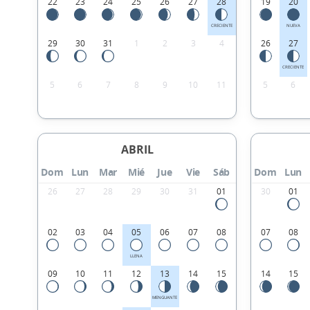
22
23
24
25
26
27
28
19
20
CRECIENTE
NUEVA
29
30
31
1
2
3
4
26
27
CRECIENTE
5
6
7
8
9
10
11
5
6
ABRIL
Dom
Lun
Mar
Mié
Jue
Vie
Sáb
Dom
Lun
26
27
28
29
30
31
01
30
01
02
03
04
05
06
07
08
07
08
LLENA
09
10
11
12
13
14
15
14
15
MENGUANTE