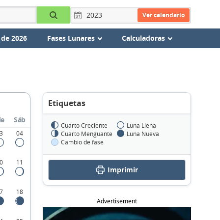
Ver calendario
 de 2026
Fases Lunares
Calculadoras
Etiquetas
ie
Sáb
Cuarto Creciente
Luna Llena
3
04
Cuarto Menguante
Luna Nueva
Cambio de fase
0
11
Imprimir
7
18
Advertisement