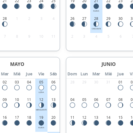
21
22
23
24
25
19
20
21
22
23
2
NUEVA
28
1
2
3
4
26
27
28
29
30
3
CRECIENTE
7
8
9
10
11
2
3
4
5
6
MAYO
JUNIO
Mar
Mié
Jue
Vie
Sáb
Dom
Lun
Mar
Mié
Jue
V
02
03
04
05
06
28
29
30
31
01
0
LLENA
09
10
11
12
13
04
05
06
07
08
0
MENGUANTE
16
17
18
19
20
11
12
13
14
15
1
NUEVA