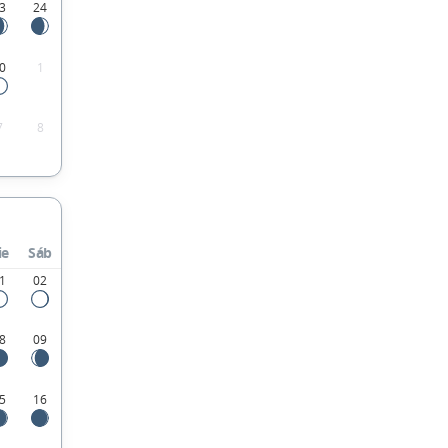
3
24
0
1
7
8
ie
Sáb
1
02
8
09
5
16