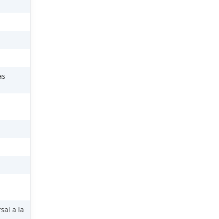
as
sal a la