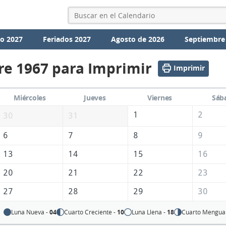
io 2027
Feriados 2027
Agosto de 2026
Septiembre
re 1967 para Imprimir
Imprimir
Miércoles
Jueves
Viernes
Sáb
1
2
30
31
6
7
8
9
13
14
15
16
20
21
22
23
27
28
29
30
Luna Nueva -
04
Cuarto Creciente -
10
Luna Llena -
18
Cuarto Mengua