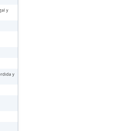
gal y
érdida y