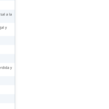
sal a la
gal y
érdida y