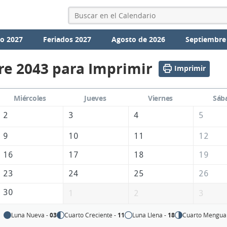
io 2027
Feriados 2027
Agosto de 2026
Septiembre
re 2043 para Imprimir
Imprimir
Miércoles
Jueves
Viernes
Sáb
2
3
4
5
9
10
11
12
16
17
18
19
23
24
25
26
30
1
2
3
Luna Nueva -
03
Cuarto Creciente -
11
Luna Llena -
18
Cuarto Mengua