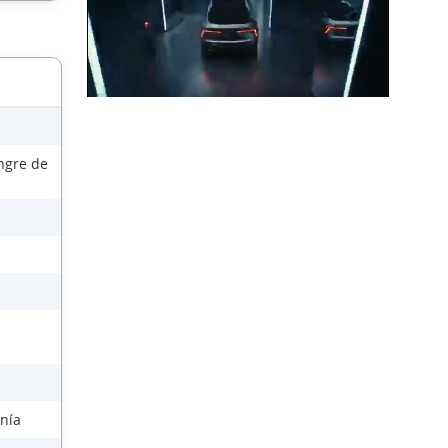
ngre de
anía