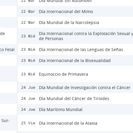
Día Mundial Sin Automóvil
22 Mar
Día Internacional del Mimo
22 Mar
Día Mundial de la Narcolepsia
22 Mar
 de
Día Internacional contra la Explotación Sexual y
23 Mié
de Personas
co Fetal
Día Internacional de las Lenguas de Señas
23 Mié
Día Internacional de la Bisexualidad
23 Mié
e
Equinoccio de Primavera
23 Mié
Día Mundial de Investigación contra el Cáncer
24 Jue
Día Mundial del Cáncer de Tiroides
24 Jue
Día Marítimo Mundial
24 Jue
 Sur-
Día Internacional de la Ataxia
25 Vie