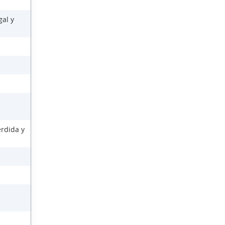
gal y
érdida y