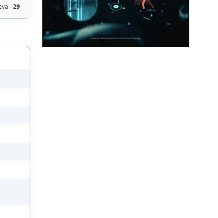
eva -
29