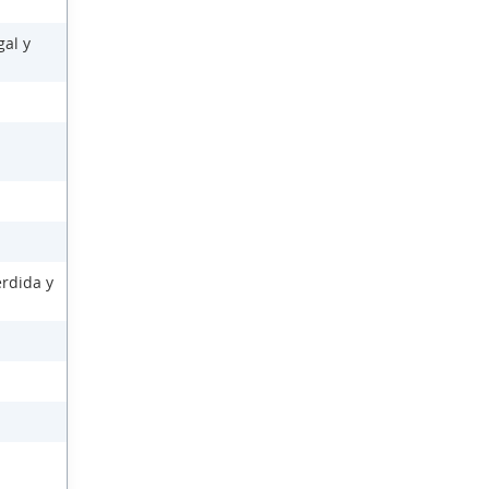
gal y
érdida y