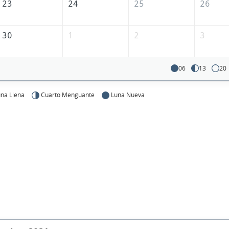
23
24
25
26
30
1
2
3
06
13
20
na Llena
Cuarto Menguante
Luna Nueva