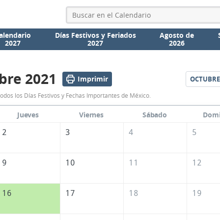
alendario
Días Festivos y Feriados
Agosto de
2027
2027
2026
bre 2021
Imprimir
OCTUBRE
Calendario
odos los Días Festivos y Fechas Importantes de México.
Septiembre
Jueves
Viernes
Sábado
Dom
2021
2
3
4
5
de
México
9
10
11
12
16
17
18
19