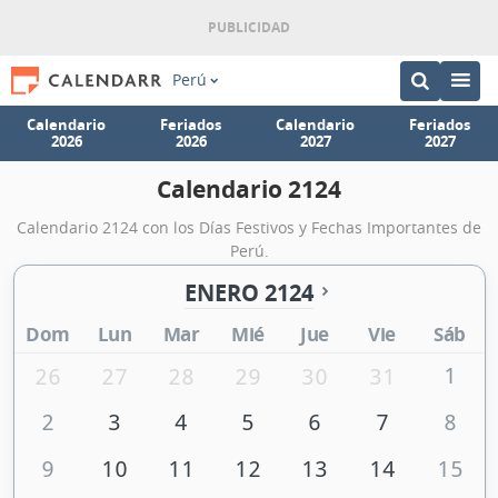
Perú
Calendario
Feriados
Calendario
Feriados
2026
2026
2027
2027
Calendario 2124
Calendario 2124 con los Días Festivos y Fechas Importantes de
Perú.
ENERO 2124
Dom
Lun
Mar
Mié
Jue
Vie
Sáb
1
26
27
28
29
30
31
2
3
4
5
6
7
8
9
10
11
12
13
14
15