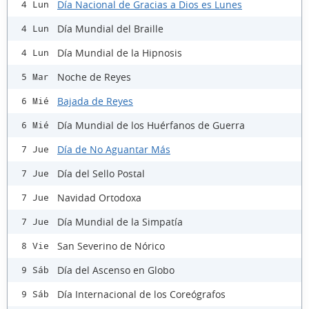
Día Nacional de Gracias a Dios es Lunes
4 Lun
Día Mundial del Braille
4 Lun
Día Mundial de la Hipnosis
4 Lun
Noche de Reyes
5 Mar
Bajada de Reyes
6 Mié
Día Mundial de los Huérfanos de Guerra
6 Mié
Día de No Aguantar Más
7 Jue
Día del Sello Postal
7 Jue
Navidad Ortodoxa
7 Jue
Día Mundial de la Simpatía
7 Jue
San Severino de Nórico
8 Vie
Día del Ascenso en Globo
9 Sáb
Día Internacional de los Coreógrafos
9 Sáb