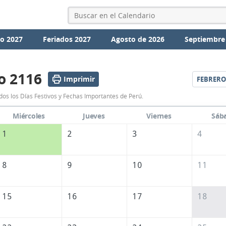
io 2027
Feriados 2027
Agosto de 2026
Septiembre
o 2116
Imprimir
FEBRERO
Calendario
os los Días Festivos y Fechas Importantes de Perú.
Enero
Miércoles
Jueves
Viernes
Sáb
2116
1
2
3
4
de
Perú
8
9
10
11
15
16
17
18