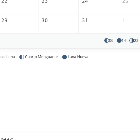
22
23
24
25
29
30
31
1
06
14
22
na Llena
Cuarto Menguante
Luna Nueva