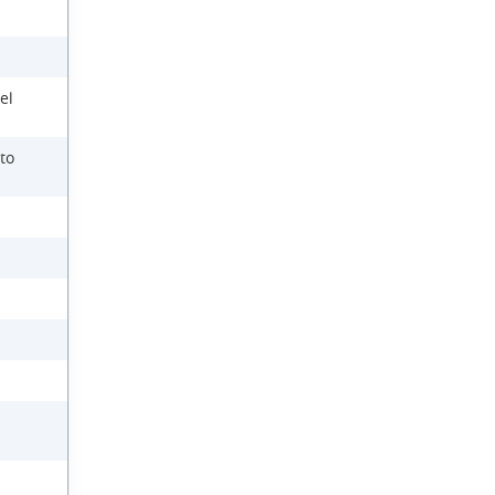
el
to