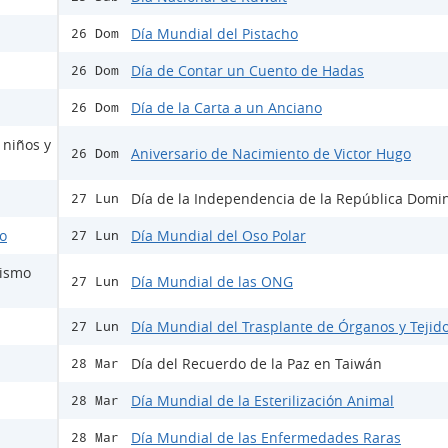
Día Mundial del Pistacho
26 Dom
Día de Contar un Cuento de Hadas
26 Dom
Día de la Carta a un Anciano
26 Dom
 niños y
Aniversario de Nacimiento de Victor Hugo
26 Dom
Día de la Independencia de la República Domi
27 Lun
do
Día Mundial del Oso Polar
27 Lun
mismo
Día Mundial de las ONG
27 Lun
Día Mundial del Trasplante de Órganos y Tejid
27 Lun
Día del Recuerdo de la Paz en Taiwán
28 Mar
Día Mundial de la Esterilización Animal
28 Mar
Día Mundial de las Enfermedades Raras
28 Mar