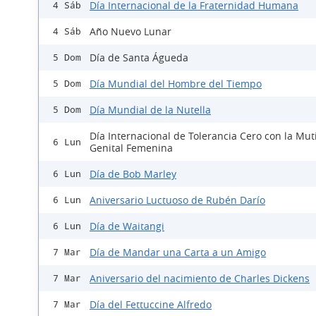
Día Internacional de la Fraternidad Humana
4 Sáb
Año Nuevo Lunar
4 Sáb
Día de Santa Águeda
5 Dom
Día Mundial del Hombre del Tiempo
5 Dom
Día Mundial de la Nutella
5 Dom
Día Internacional de Tolerancia Cero con la Mut
6 Lun
Genital Femenina
Día de Bob Marley
6 Lun
Aniversario Luctuoso de Rubén Darío
6 Lun
Día de Waitangi
6 Lun
Día de Mandar una Carta a un Amigo
7 Mar
Aniversario del nacimiento de Charles Dickens
7 Mar
Día del Fettuccine Alfredo
7 Mar