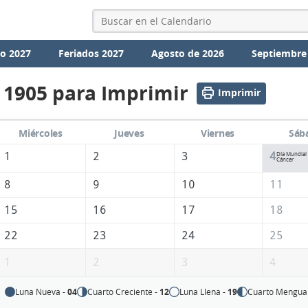
io 2027
Feriados 2027
Agosto de 2026
Septiembre
 1905 para Imprimir
Imprimir
Miércoles
Jueves
Viernes
Sáb
1
2
3
4
Día Mundial 
Cáncer
8
9
10
11
15
16
17
18
22
23
24
25
1
2
3
4
Luna Nueva -
04
Cuarto Creciente -
12
Luna Llena -
19
Cuarto Mengua