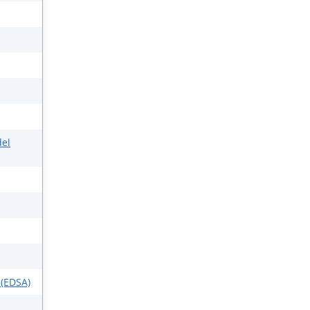
del
 (EDSA)