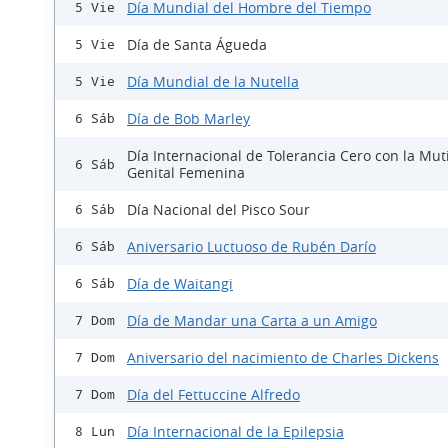
Día Mundial del Hombre del Tiempo
5 Vie
Día de Santa Águeda
5 Vie
Día Mundial de la Nutella
5 Vie
Día de Bob Marley
6 Sáb
Día Internacional de Tolerancia Cero con la Mut
6 Sáb
Genital Femenina
Día Nacional del Pisco Sour
6 Sáb
Aniversario Luctuoso de Rubén Darío
6 Sáb
Día de Waitangi
6 Sáb
Día de Mandar una Carta a un Amigo
7 Dom
Aniversario del nacimiento de Charles Dickens
7 Dom
Día del Fettuccine Alfredo
7 Dom
Día Internacional de la Epilepsia
8 Lun