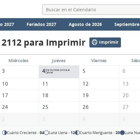
io 2027
Feriados 2027
Agosto de 2026
Septiembre
 2112 para Imprimir
Imprimir
Miércoles
Jueves
Viernes
Sáb
3
4
5
6
Día Mundial contra el
Cáncer
10
11
12
13
17
18
19
20
24
25
26
27
2
3
4
5
Cuarto Creciente -
04
Luna Llena -
12
Cuarto Menguante -
20
Luna Nu