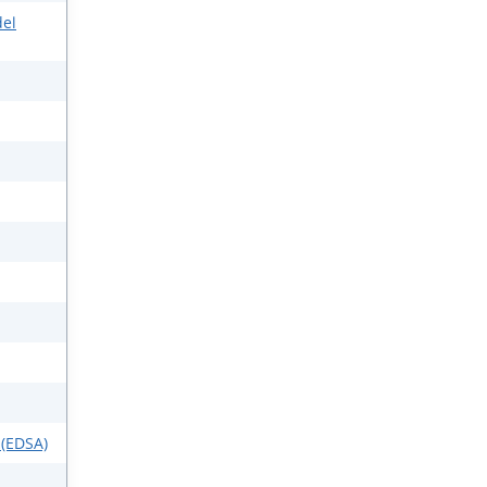
del
 (EDSA)