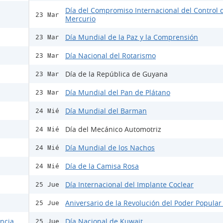
Día del Compromiso Internacional del Control 
23 Mar
Mercurio
Día Mundial de la Paz y la Comprensión
23 Mar
Día Nacional del Rotarismo
23 Mar
Día de la República de Guyana
23 Mar
Día Mundial del Pan de Plátano
23 Mar
Día Mundial del Barman
24 Mié
Día del Mecánico Automotriz
24 Mié
Día Mundial de los Nachos
24 Mié
Día de la Camisa Rosa
24 Mié
Día Internacional del Implante Coclear
25 Jue
Aniversario de la Revolución del Poder Popular
25 Jue
encia
Día Nacional de Kuwait
25 Jue