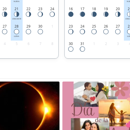
NUEVA
NU
20
21
22
23
24
16
17
18
19
20
2
CRECIENTE
CREC
27
28
29
30
1
23
24
25
26
27
2
LLENA
LL
4
5
6
7
8
30
31
1
2
3