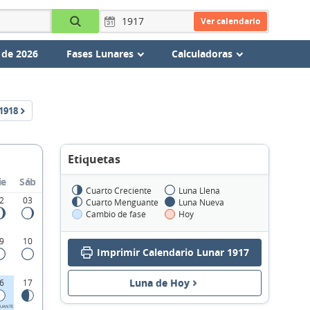
Ver calendario
 de 2026
Fases Lunares
Calculadoras
1918
Etiquetas
ie
Sáb
Cuarto Creciente
Luna Llena
2
03
Cuarto Menguante
Luna Nueva
Cambio de fase
Hoy
9
10
Imprimir Calendario Lunar 1917
Luna de Hoy
6
17
UANTE