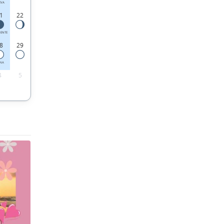
EVA
1
22
IENTE
8
29
ENA
4
5