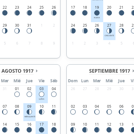
22
23
24
25
26
17
18
19
20
21
2
NUEVA
29
30
31
1
2
24
25
26
27
28
2
CRECIENTE
5
6
7
8
9
1
2
3
4
5
AGOSTO 1917
SEPTIEMBRE 1917
Mar
Mié
Jue
Vie
Sáb
Dom
Lun
Mar
Mié
Jue
V
31
01
02
03
04
26
27
28
29
30
3
LLENA
07
08
09
10
11
02
03
04
05
06
0
MENGUANTE
14
15
16
17
18
09
10
11
12
13
1