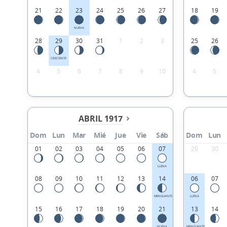
21
22
23
24
25
26
27
18
19
NUEVA
28
29
30
31
1
2
3
25
26
CRECIENTE
4
5
6
7
8
9
10
4
5
ABRIL 1917
Dom
Lun
Mar
Mié
Jue
Vie
Sáb
Dom
Lun
01
02
03
04
05
06
07
29
30
LLENA
08
09
10
11
12
13
14
06
07
MENGUANTE
LLENA
15
16
17
18
19
20
21
13
14
NUEVA
MENGUANTE