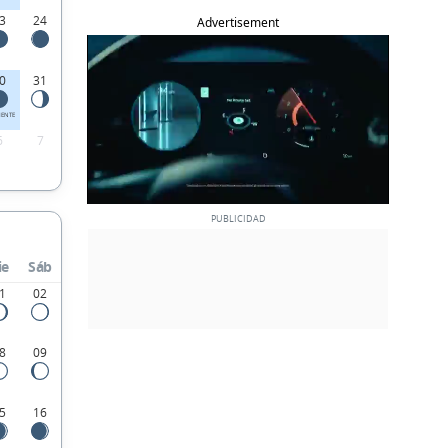
3
24
Advertisement
0
31
IENTE
6
7
ie
Sáb
1
02
8
09
5
16