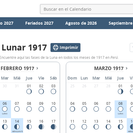
io 2027
Feriados 2027
Agosto de 2026
Septiembre
 Lunar 1917
Imprimir
 Encuentre aquí las fases de la Luna en todos los meses de 1917 en
Perú
.
FEBRERO 1917
MARZO 1917
Mar
Mié
Jue
Vie
Sáb
Dom
Lun
Mar
Mié
Jue
V
30
31
01
02
03
25
26
27
28
01
0
06
07
08
09
10
04
05
06
07
08
0
LLENA
LLENA
13
14
15
16
17
11
12
13
14
15
1
MENGUANTE
MENG