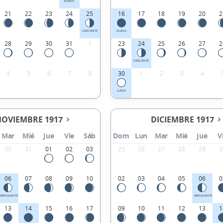
NUEVA
21
22
23
24
25
16
17
18
19
20
2
CRECIENTE
NUEVA
28
29
30
31
1
23
24
25
26
27
2
CRECIENTE
4
5
6
7
8
30
1
2
3
4
LLENA
OVIEMBRE 1917
DICIEMBRE 1917
Mar
Mié
Jue
Vie
Sáb
Dom
Lun
Mar
Mié
Jue
V
30
31
01
02
03
25
26
27
28
29
3
06
07
08
09
10
02
03
04
05
06
0
MENGUANTE
MENGUANTE
13
14
15
16
17
09
10
11
12
13
1