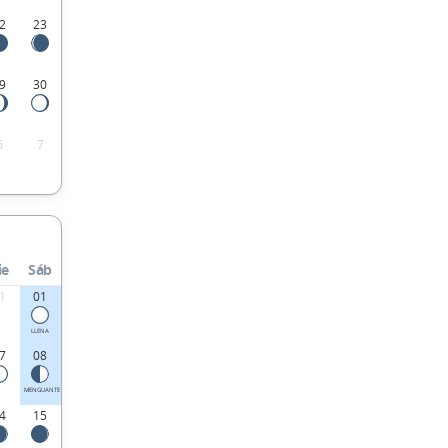
2
23
9
30
6
7
ie
Sáb
1
01
LLENA
7
08
MENGUANTE
4
15