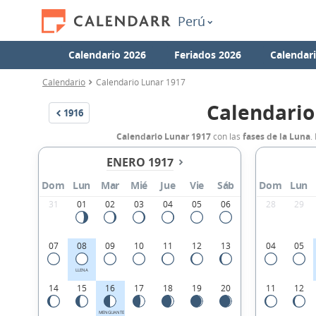
Perú
Calendario 2026
Feriados 2026
Calendar
Calendario
Calendario Lunar 1917
Calendario
1916
Calendario Lunar 1917
con las
fases de la Luna
.
ENERO 1917
Dom
Lun
Mar
Mié
Jue
Vie
Sáb
Dom
Lun
31
01
02
03
04
05
06
28
29
07
08
09
10
11
12
13
04
05
LLENA
14
15
16
17
18
19
20
11
12
MENGUANTE