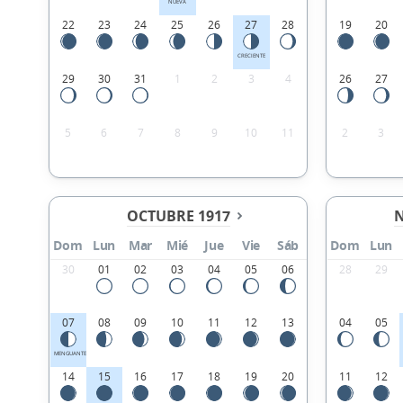
NUEVA
22
23
24
25
26
27
28
19
20
CRECIENTE
29
30
31
1
2
3
4
26
27
5
6
7
8
9
10
11
2
3
OCTUBRE 1917
N
Dom
Lun
Mar
Mié
Jue
Vie
Sáb
Dom
Lun
30
01
02
03
04
05
06
28
29
07
08
09
10
11
12
13
04
05
MENGUANTE
14
15
16
17
18
19
20
11
12