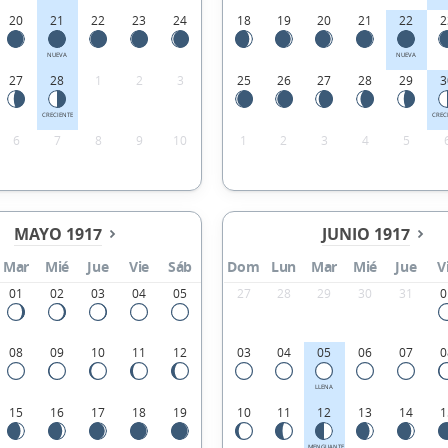
20
21
22
23
24
18
19
20
21
22
2
NUEVA
NUEVA
27
28
1
2
3
25
26
27
28
29
3
CRECIENTE
CREC
6
7
8
9
10
1
2
3
4
5
MAYO 1917
JUNIO 1917
Mar
Mié
Jue
Vie
Sáb
Dom
Lun
Mar
Mié
Jue
V
01
02
03
04
05
27
28
29
30
31
0
08
09
10
11
12
03
04
05
06
07
0
LLENA
15
16
17
18
19
10
11
12
13
14
1
MENGUANTE