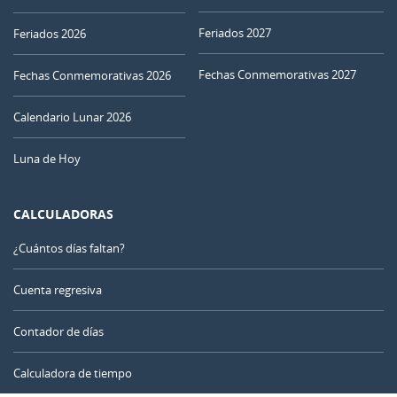
25
26
27
28
29
30
01
Feriados 2027
Feriados 2026
CRECIENTE
Fechas Conmemorativas 2027
02
03
04
05
06
07
08
Fechas Conmemorativas 2026
LLENA
Calendario Lunar 2026
09
10
11
12
13
14
15
Luna de Hoy
16
17
18
19
20
21
22
CALCULADORAS
MENGUANTE
23
24
25
26
27
28
29
¿Cuántos días faltan?
NUEVA
30
31
1
2
3
4
5
Cuenta regresiva
CRECIENTE
Contador de días
AGOSTO 1922
Calculadora de tiempo