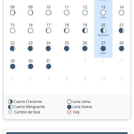
08
09
10
11
12
13
14
LLENA
15
16
17
18
19
20
21
MENGUANTE
22
23
24
25
26
27
28
NUEVA
29
30
31
1
2
3
4
5
6
7
8
9
10
11
Cuarto Creciente
Luna Llena
FEBRERO 1922
Cuarto Menguante
Luna Nueva
Cambio de fase
Hoy
Dom
Lun
Mar
Mié
Jue
Vie
Sáb
29
30
31
01
02
03
04