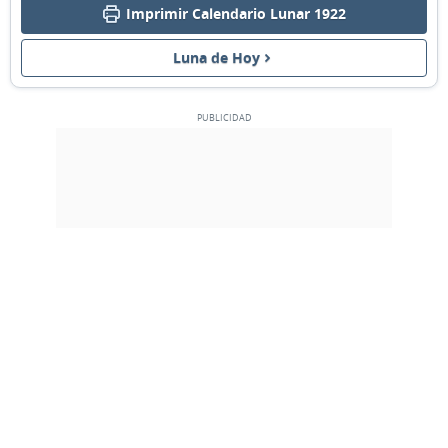
Imprimir Calendario Lunar 1922
CRECIENTE
05
06
07
08
09
10
11
Luna de Hoy
LLENA
12
13
14
15
16
17
18
MENGUANTE
19
20
21
22
23
24
25
26
27
28
1
2
3
4
NUEVA
5
6
7
8
9
10
11
MARZO 1922
Dom
Lun
Mar
Mié
Jue
Vie
Sáb
26
27
28
01
02
03
04