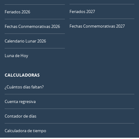
27
28
29
30
01
02
03
Feriados 2027
Feriados 2026
Fechas Conmemorativas 2027
04
05
06
07
08
09
10
Fechas Conmemorativas 2026
LLENA
Calendario Lunar 2026
11
12
13
14
15
16
17
Luna de Hoy
MENGUANTE
18
19
20
21
22
23
24
CALCULADORAS
NUEVA
25
26
27
28
29
30
31
¿Cuántos días faltan?
CRECIENTE
1
2
3
4
5
6
7
Cuenta regresiva
Contador de días
AGOSTO 1971
Calculadora de tiempo