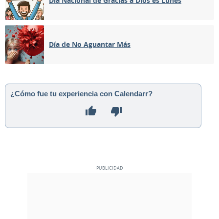
Día Nacional de Gracias a Dios es Lunes
CRECIENTE
04
05
06
07
08
09
10
Día de No Aguantar Más
LLENA
11
12
13
14
15
16
17
18
19
20
21
22
23
24
¿Cómo fue tu experiencia con Calendarr?
MENGUANTE
NUEVA
25
26
27
28
29
30
1
2
3
4
5
6
7
8
MAYO 1971
Dom
Lun
Mar
Mié
Jue
Vie
Sáb