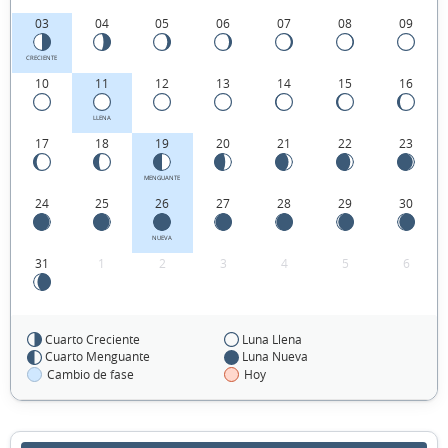
03
04
05
06
07
08
09
CRECIENTE
10
11
12
13
14
15
16
LLENA
17
18
19
20
21
22
23
MENGUANTE
24
25
26
27
28
29
30
NUEVA
31
1
2
3
4
5
6
Cuarto Creciente
Luna Llena
FEBRERO 1971
Cuarto Menguante
Luna Nueva
Cambio de fase
Hoy
Dom
Lun
Mar
Mié
Jue
Vie
Sáb
31
01
02
03
04
05
06